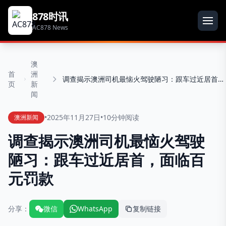
878时讯
AC878 News
澳
首
洲
调查揭示澳洲司机最恼火驾驶陋习：跟车过近居首，面临百元罚款
页
新
闻
•
2025年11月27日
•
10分钟阅读
澳洲新闻
调查揭示澳洲司机最恼火驾驶
陋习：跟车过近居首，面临百
元罚款
分享：
微信
WhatsApp
复制链接