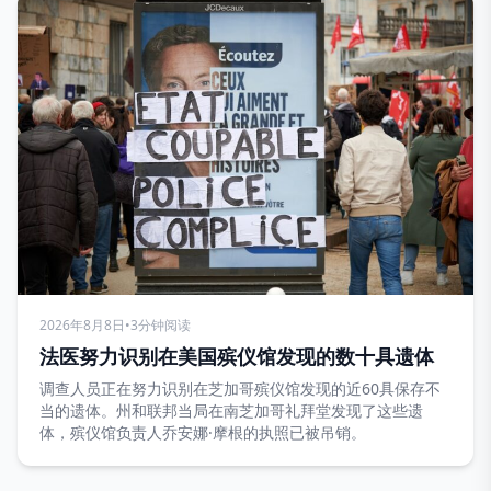
2026年8月8日
•
3分钟阅读
法医努力识别在美国殡仪馆发现的数十具遗体
调查人员正在努力识别在芝加哥殡仪馆发现的近60具保存不
当的遗体。州和联邦当局在南芝加哥礼拜堂发现了这些遗
体，殡仪馆负责人乔安娜·摩根的执照已被吊销。