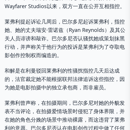
Wayfarer Studios以来，双方一直在公开互相指控。
莱弗利提起诉讼几周后，巴尔多尼起诉莱弗利，指控
她、她的丈夫瑞安·雷诺兹（Ryan Reynolds）及其公
关人员诽谤和敲诈。巴尔多尼否认骚扰她或策划抹黑
行动，并声称关于他行为的投诉是莱弗利为了夺取电
影创作控制权而编造的。
和解是在利曼驳回莱弗利的性骚扰指控几天后达成
的，法官裁定她不能根据联邦法律追诉这些指控，因
为她是电影拍摄中的独立承包商，而非雇员。
莱弗利曾声称，在拍摄期间，巴尔多尼对她的外貌发
表不当评论，在拍摄爱情场景时侵犯了身体界限，并
在她的角色分娩的场景中推动裸露，而这违背了莱弗
利的意愿。巴尔多尼否认在电影创作过程中做了任何