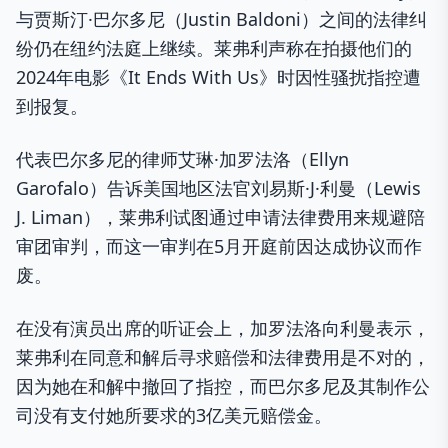
与贾斯汀·巴尔多尼（Justin Baldoni）之间的法律纠
纷仍在纽约法庭上继续。莱弗利声称在拍摄他们的
2024年电影《It Ends With Us》时因性骚扰指控遭
到报复。
代表巴尔多尼的律师艾琳·加罗法洛（Ellyn
Garofalo）告诉美国地区法官刘易斯·J·利曼（Lewis
J. Liman），莱弗利试图通过申请法律费用来规避陪
审团审判，而这一审判在5月开庭前因达成协议而作
废。
在没有演员出席的听证会上，加罗法洛向利曼表示，
莱弗利在同意和解后寻求赔偿和法律费用是不对的，
因为她在和解中撤回了指控，而巴尔多尼及其制作公
司没有支付她所要求的3亿美元赔偿金。