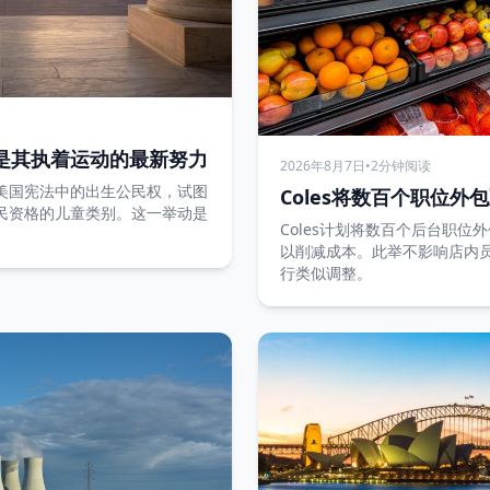
是其执着运动的最新努力
2026年8月7日
•
2分钟阅读
美国宪法中的出生公民权，试图
Coles将数百个职位外
民资格的儿童类别。这一举动是
Coles计划将数百个后台职
。
以削减成本。此举不影响店内
行类似调整。