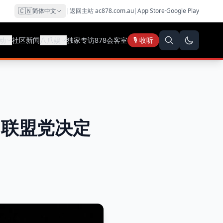
🇨🇳
简体中文
|
返回主站 ac878.com.au
|
App Store
·
Google Play
动
社区新闻
八爪娱
独家专访
878会客室
🎙️ 收听
，联盟党决定