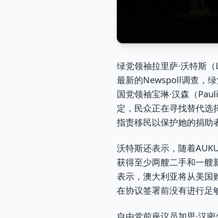
绿党领袖拉里萨·沃特斯（L
最新的Newspoll调查
国党领袖宝琳·汉森（Pau
定，民众正在寻找替代选
指责移民以保护她的捐助
沃特斯还表示，随着AUK
获得至少两艘二手和一艘新的
表示，澳大利亚将从美国
在协议签署前没有进行足
自由党前座议员加思·汉密尔