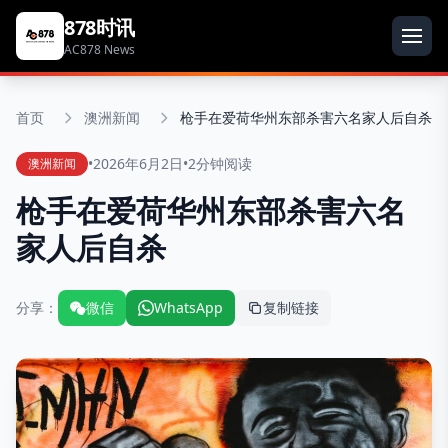
878时讯
AC878 News
首页
澳洲新闻
枪手在爱荷华州东部杀害六名家人后自杀
•
2026年6月2日
•
2分钟阅读
澳洲新闻
枪手在爱荷华州东部杀害六名
家人后自杀
分享：
微信
WhatsApp
复制链接