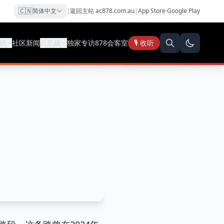
🇨🇳
简体中文
|
返回主站 ac878.com.au
|
App Store
·
Google Play
动
社区新闻
八爪娱
独家专访
878会客室
🎙️ 收听