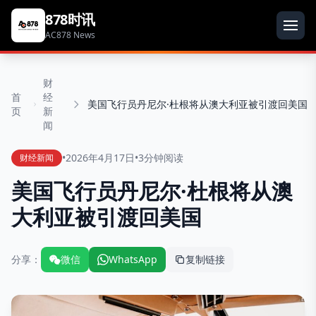
878时讯
AC878 News
财
首
经
美国飞行员丹尼尔·杜根将从澳大利亚被引渡回美国
页
新
闻
•
2026年4月17日
•
3分钟阅读
财经新闻
美国飞行员丹尼尔·杜根将从澳
大利亚被引渡回美国
分享：
微信
WhatsApp
复制链接