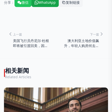
分享：
微信
WhatsApp
复制链接
上一篇
下一篇
美国飞行员丹尼尔·杜根
澳大利亚土地价值飙
即将被引渡回美，因上
升，年轻人购房何去何
诉失败
从？
相关新闻
Related Articles