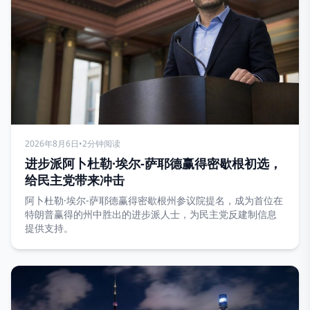
2026年8月6日
•
2分钟阅读
进步派阿卜杜勒·埃尔-萨耶德赢得密歇根初选，
给民主党带来冲击
阿卜杜勒·埃尔-萨耶德赢得密歇根州参议院提名，成为首位在
特朗普赢得的州中胜出的进步派人士，为民主党反建制信息
提供支持。