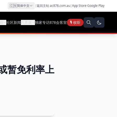
🇨🇳
简体中文
|
返回主站 ac878.com.au
|
App Store
·
Google Play
动
社区新闻
八爪娱
独家专访
878会客室
🎙️ 收听
或暂免利率上