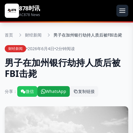
878时讯
AC878 News
首页
财经新闻
男子在加州银行劫持人质后被FBI击毙
•
2026年6月4日
•
2分钟阅读
财经新闻
男子在加州银行劫持人质后被
FBI击毙
分享：
微信
WhatsApp
复制链接