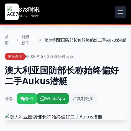
878时讯
AC878 News
首
财经
澳大利亚国防部长称始终偏好二手Aukus潜艇
页
新闻
•
2026年6月3日
•
3分钟阅读
财经新闻
澳大利亚国防部长称始终偏好
二手Aukus潜艇
分享：
微信
WhatsApp
复制链接