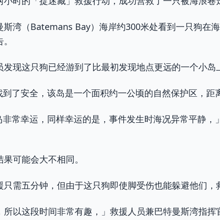
两小时的「捉迷藏」救援行动，成功营救了一只被海浪卷
湾（Batemans Bay）海岸约300米处看到一只狗
告。
员发现这只狗已经游到了比最初发现地点更远的一个小岛
岛上找到了安全，该岛是一个面积约一公顷的自然保护区，距离
er岛非常幸运，同样幸运的是，事件发生时海况异常平静，
结果可能会大不相同。
援只需五分钟，但由于这只狗即使脚受伤也能躲避他们，
所以这段时间非常有趣，」救援人员兼巴特曼斯湾指挥官