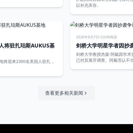
以补充库存。
2026年8月7日
•
2分钟阅读
人将驻扎珀斯AUKUS基
剑桥大学明星学者因抄
剑桥大学教授杰森·阿戴因学术
已对其展开调查。阿戴否认不
地将迎来2300名美国人驻扎，
查看更多相关新闻