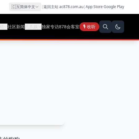
🇨🇳
简体中文
|
返回主站 ac878.com.au
|
App Store
·
Google Play
动
社区新闻
八爪娱
独家专访
878会客室
🎙️ 收听