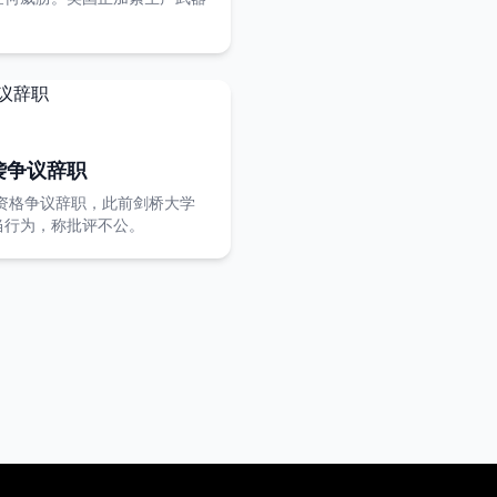
袭争议辞职
资格争议辞职，此前剑桥大学
当行为，称批评不公。