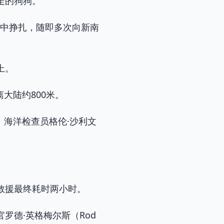
走的狗狗。
在海中挣扎，随即多次向新南
上。
大陆约800米。
」海洋检查员格伦·沙利文
救援最终耗时两小时。
罗德·英格梅尔斯（Rod