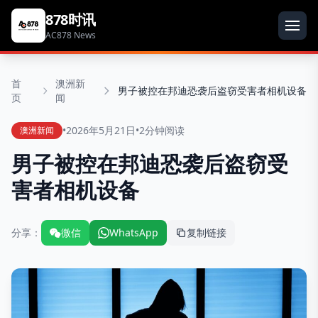
878时讯
AC878 News
首
澳洲新
男子被控在邦迪恐袭后盗窃受害者相机设备
页
闻
•
2026年5月21日
•
2分钟阅读
澳洲新闻
男子被控在邦迪恐袭后盗窃受
害者相机设备
分享：
微信
WhatsApp
复制链接