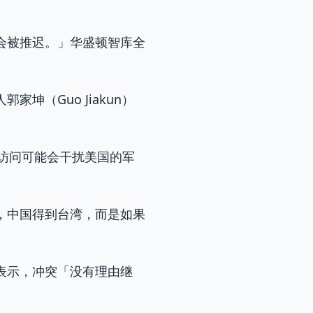
会被推迟。」华盛顿智库全
（Guo Jiakun）
可能访问可能会干扰美国的军
，中国得到台湾，而是如果
表示，冲突「没有理由继