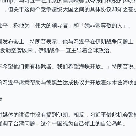
d Trump）与习近平在北京的高调峰会以夸张而积极的声
」，但关于这两个竞争超级大国之间的具体协议却知之甚
近平，称他为「伟大的领导者」和「我非常尊敬的人」。
闻发布会上，特朗普表示，他与习近平在伊朗战争问题上
朗发动空袭以来，伊朗战争一直主导着全球政治。
不希望他们拥有核武器。我们希望海峡开放。」特朗普说
的习近平愿意帮助与德黑兰达成协议并开放霍尔木兹海峡
告
对媒体的讲话中没有提到伊朗。相反，习近平借此机会警
强调了台湾问题，这个中国视为自己领土的自治岛屿。