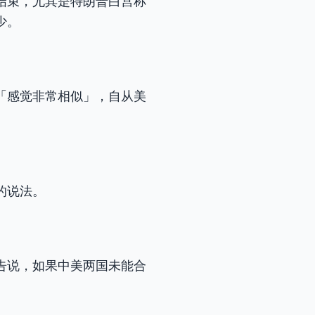
明结束，尤其是特朗普白宫称
少。
「感觉非常相似」，自从美
。
的说法。
告说，如果中美两国未能合