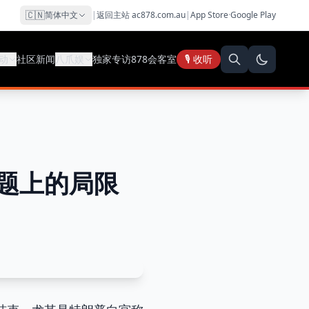
🇨🇳
简体中文
|
返回主站 ac878.com.au
|
App Store
·
Google Play
动
社区新闻
八爪娱
独家专访
878会客室
🎙️ 收听
题上的局限