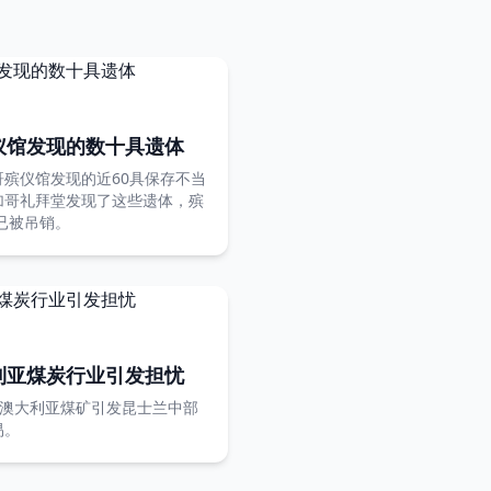
仪馆发现的数十具遗体
殡仪馆发现的近60具保存不当
加哥礼拜堂发现了这些遗体，殡
已被吊销。
利亚煤炭行业引发担忧
d收购澳大利亚煤矿引发昆士兰中部
易。