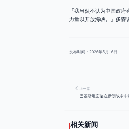
「我当然不认为中国政府
力量以开放海峡。」多森
发布时间：
2026年5月16日
上一篇
巴基斯坦面临在伊朗战争中
相关新闻