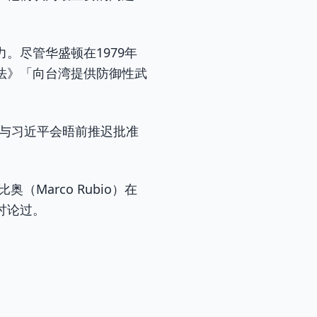
。尽管华盛顿在1979年
法》「向台湾提供防御性武
在与习近平会晤前推迟批准
Marco Rubio）在
讨论过。