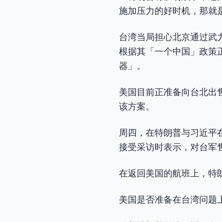
施加压力的好时机，那就
台湾当局担心北京通过武
根据其「一个中国」政策
器」。
美国目前正准备向台北出售
该方案。
周四，在特朗普与习近平在
接受采访时表示，对台军
在返回美国的航班上，特
美国是否准备在台湾问题