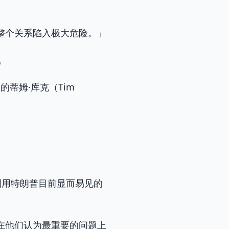
整个关系陷入极大危险。」
。
的蒂姆·库克（Tim
「利用特朗普目前显而易见的
在他们认为最重要的问题上