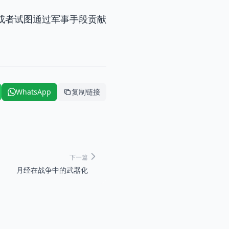
或者试图通过军事手段贡献
WhatsApp
复制链接
下一篇
月经在战争中的武器化