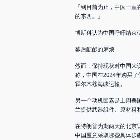
「到目前为止，中国一直
的东西。」
博斯科认为中国呼吁结束
幕后酝酿的麻烦
然而，保持现状对中国来
称，中国在2024年购买
霍尔木兹海峡运输。
另一个动机因素是上周美
兰提供武器组件、原材料
在特朗普为期两天的北京
中国愿意采取哪些具体步