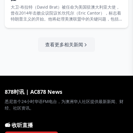
大卫·布拉特（David Brat）被任命为美国驻澳大利亚大使，
曾在2014年击败众议院议长坎托尔（Eric Cantor），标志着
特朗普主义的开始。他将处理美澳联盟中的关键问题，包括
AUKUS协议和关键矿产。
查看更多相关新闻
878时讯 | AC878 News
悉尼首个24小时华语FM电台，为澳洲华人社区提供最新新闻、财
经、社区资讯。
📻 收听直播