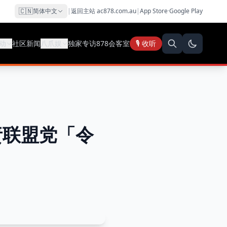
🇨🇳
简体中文
|
返回主站 ac878.com.au
|
App Store
·
Google Play
动
社区新闻
八爪娱
独家专访
878会客室
🎙️ 收听
谴责联盟党「令