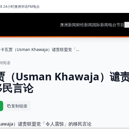
78 24小时澳洲华语FM电台
澳洲新闻
财经新闻
国际新闻
电台节目
活
乌斯曼·卡瓦贾（Usman Khawaja）谴责联盟党「令人震惊」的移民言论
钟阅读
（Usman Khawaja）
移民言论
复制链接