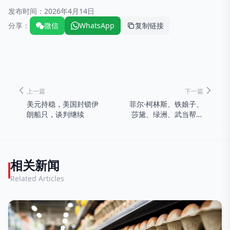
发布时间：
2026年4月14日
分享：
微信
WhatsApp
复制链接
上一篇
下一篇
美元持稳，美国封锁伊
菲尔·柯林斯、铁娘子、
朗船只，谈判继续
莎黛、绿洲、武当帮和
路德·范德罗斯入选摇滚
名人堂
相关新闻
Related Articles