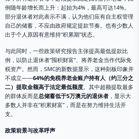
例随年龄增长而上升：起始为4%，最高可达14%。
部分退休者对此表示不满，认为他们应有自主权管理
自己的储蓄，不应由政府规定提款节奏。也有少数人
出于个人原因有意维持“积累期”状态。
与此同时，一些政策研究报告主张提高最低提款比
例，以防止退休者“囤积财富”、将养老金当作代际免
税资产。然而，SMC的新数据显示，这种刻板印象并
不成立——
64%
的免税养老金账户持有人（约三分之
二）提取金额高于法定最低额度
。其中超额提取最多
的群体反而是
总储蓄低于
5
万澳元的退休者
，显示大
多数人并非在“积累财富”，而是在努力维持生活开
支。
政策前景与改革呼声