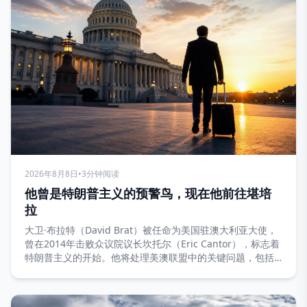
2026年8月8日
•
3分钟阅读
他曾是特朗普主义的预警鸟，现在他前往堪培
拉
大卫·布拉特（David Brat）被任命为美国驻澳大利亚大使，
曾在2014年击败众议院议长坎托尔（Eric Cantor），标志着
特朗普主义的开始。他将处理美澳联盟中的关键问题，包括
AUKUS协议和关键矿产。