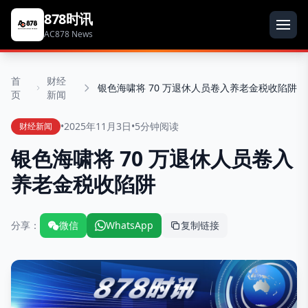
878时讯
AC878 News
首
财经
银色海啸将 70 万退休人员卷入养老金税收陷阱
页
新闻
•
2025年11月3日
•
5分钟阅读
财经新闻
银色海啸将 70 万退休人员卷入
养老金税收陷阱
分享：
微信
WhatsApp
复制链接