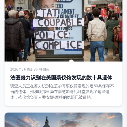
2026年8月8日
•
3分钟阅读
法医努力识别在美国殡仪馆发现的数十具遗体
调查人员正在努力识别在芝加哥殡仪馆发现的近60具保存不
当的遗体。州和联邦当局在南芝加哥礼拜堂发现了这些遗
体，殡仪馆负责人乔安娜·摩根的执照已被吊销。