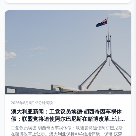
2026年8月6日
•
2分钟阅读
澳大利亚新闻：工党议员埃德·胡西奇因车祸休
假；联盟党将迫使阿尔巴尼斯在赌博改革上让
步
工党议员埃德·胡西奇因车祸休假；联盟党将迫使阿尔巴尼斯
在赌博改革上让步。澳大利亚保持AAA信用评级，保琳·汉森