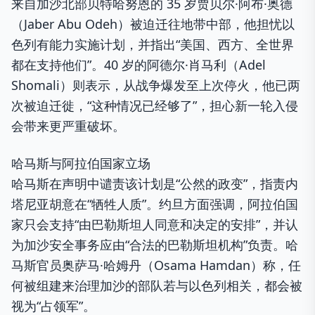
来自加沙北部贝特哈努恩的 35 岁贾贝尔·阿布·奥德
（Jaber Abu Odeh）被迫迁往地带中部，他担忧以
色列有能力实施计划，并指出“美国、西方、全世界
都在支持他们”。40 岁的阿德尔·肖马利（Adel
Shomali）则表示，从战争爆发至上次停火，他已两
次被迫迁徙，“这种情况已经够了”，担心新一轮入侵
会带来更严重破坏。
哈马斯与阿拉伯国家立场
哈马斯在声明中谴责该计划是“公然的政变”，指责内
塔尼亚胡意在“牺牲人质”。约旦方面强调，阿拉伯国
家只会支持“由巴勒斯坦人同意和决定的安排”，并认
为加沙安全事务应由“合法的巴勒斯坦机构”负责。哈
马斯官员奥萨马·哈姆丹（Osama Hamdan）称，任
何被组建来治理加沙的部队若与以色列相关，都会被
视为“占领军”。