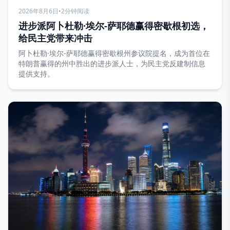
2026年8月6日
•
2分钟阅读
进步派阿卜杜勒·埃尔-萨耶德赢得密歇根初选，
给民主党带来冲击
阿卜杜勒·埃尔-萨耶德赢得密歇根州参议院提名，成为首位在
特朗普赢得的州中胜出的进步派人士，为民主党反建制信息
提供支持。